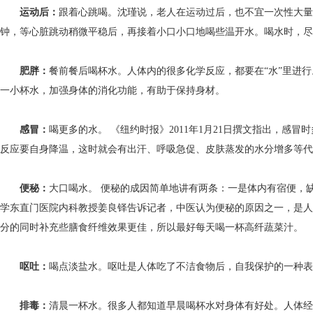
运动后：
跟着心跳喝。沈瑾说，老人在运动过后，也不宜一次性大
钟，等心脏跳动稍微平稳后，再接着小口小口地喝些温开水。喝水时，尽
肥胖：
餐前餐后喝杯水。人体内的很多化学反应，都要在“水”里进
一小杯水，加强身体的消化功能，有助于保持身材。
感冒：
喝更多的水。 《纽约时报》2011年1月21日撰文指出，
反应要自身降温，这时就会有出汗、呼吸急促、皮肤蒸发的水分增多等代
便秘：
大口喝水。 便秘的成因简单地讲有两条：一是体内有宿便，
学东直门医院内科教授姜良铎告诉记者，中医认为便秘的原因之一，是人
分的同时补充些膳食纤维效果更佳，所以最好每天喝一杯高纤蔬菜
呕吐：
喝点淡盐水。呕吐是人体吃了不洁食物后，自我保护的一种
排毒：
清晨一杯水。很多人都知道早晨喝杯水对身体有好处。人体经