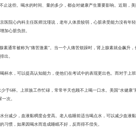
不止这些。喝水的时间、量的多少，都会对健康产生重要影响。近期，美国
北京医院心内科主任医师沈瑾说，老年人体质较弱，心脏承受能力没有年轻
增加心脏负担。
上腺素通常被称为“痛苦激素”。当一个人痛苦烦躁时，肾上腺素就会飙升
泪水排出。
喝杯水，可以提高认知能力，使他们在考试中的表现更出色。而对于上
水少于6杯。上班族工作忙碌，常常半天也顾不上喝一口水。美国“水健康
尿一次。
水分减少，血液黏稠度会变高。老人临睡前适当喝点水，可以减少血液黏
起夜的习惯，如果因喝水而造成睡眠不好，反而得不偿失。