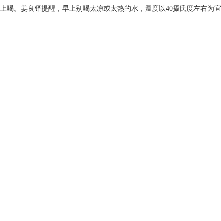
上喝。姜良铎提醒，早上别喝太凉或太热的水，温度以40摄氏度左右为