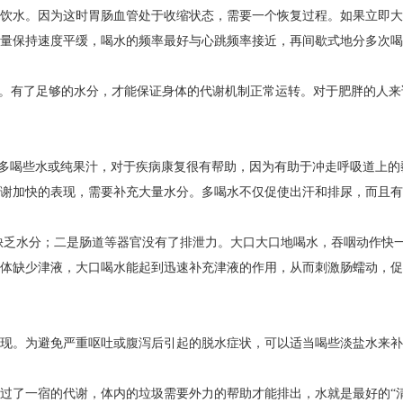
量饮水。因为这时胃肠血管处于收缩状态，需要一个恢复过程。如果立即大
量保持速度平缓，喝水的频率最好与心跳频率接近，再间歇式地分多次喝
行。有了足够的水分，才能保证身体的代谢机制正常运转。对于肥胖的人
感冒时多喝些水或纯果汁，对于疾病康复很有帮助，因为有助于冲走呼吸道
谢加快的表现，需要补充大量水分。多喝水不仅促使出汗和排尿，而且有
缺乏水分；二是肠道等器官没有了排泄力。大口大口地喝水，吞咽动作快
体缺少津液，大口喝水能起到迅速补充津液的作用，从而刺激肠蠕动，促
汁。
表现。为避免严重呕吐或腹泻后引起的脱水症状，可以适当喝些淡盐水
过了一宿的代谢，体内的垃圾需要外力的帮助才能排出，水就是最好的“清