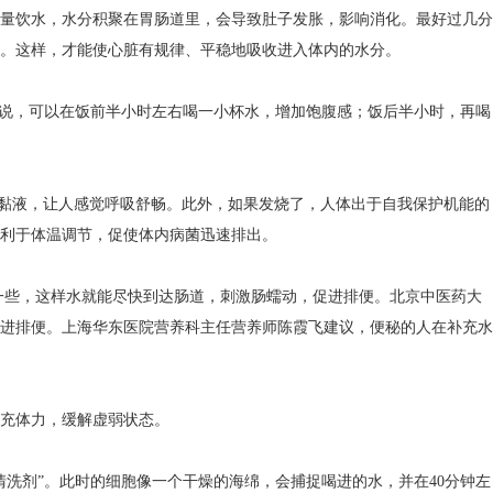
量饮水，水分积聚在胃肠道里，会导致肚子发胀，影响消化。最好过几分
。这样，才能使心脏有规律、平稳地吸收进入体内的水分。
来说，可以在饭前半小时左右喝一小杯水，增加饱腹感；饭后半小时，再喝
上的黏液，让人感觉呼吸舒畅。此外，如果发烧了，人体出于自我保护机能的
利于体温调节，促使体内病菌迅速排出。
一些，这样水就能尽快到达肠道，刺激肠蠕动，促进排便。北京中医药大
进排便。上海华东医院营养科主任营养师陈霞飞建议，便秘的人在补充水
来补充体力，缓解虚弱状态。
洗剂”。此时的细胞像一个干燥的海绵，会捕捉喝进的水，并在40分钟左