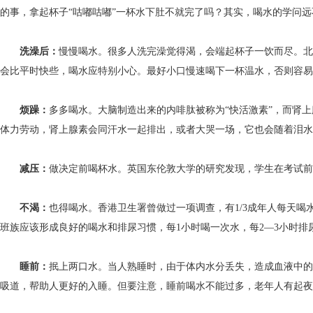
的事，拿起杯子“咕嘟咕嘟”一杯水下肚不就完了吗？其实，喝水的学问远
洗澡后：
慢慢喝水。很多人洗完澡觉得渴，会端起杯子一饮而尽。
会比平时快些，喝水应特别小心。最好小口慢速喝下一杯温水，否则容易
烦躁：
多多喝水。大脑制造出来的内啡肽被称为“快活激素”，而肾
体力劳动，肾上腺素会同汗水一起排出，或者大哭一场，它也会随着
减压：
做决定前喝杯水。英国东伦敦大学的研究发现，学生在考试前
不渴：
也得喝水。香港卫生署曾做过一项调查，有1/3成年人每天喝
班族应该形成良好的喝水和排尿习惯，每1小时喝一次水，每2—3小时排
睡前：
抿上两口水。当人熟睡时，由于体内水分丢失，造成血液中的
吸道，帮助人更好的入睡。但要注意，睡前喝水不能过多，老年人有