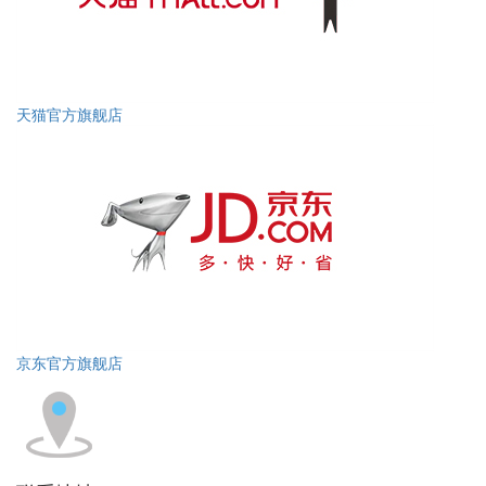
天猫官方旗舰店
京东官方旗舰店