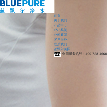
首页
关于我们
产品中心
成功案例
公司新闻
客户服务
联系我们
蓝飘尔美国
全国服务热线：
400-728-4600