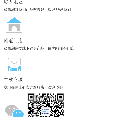
联系地址
如果您对我们产品有兴趣，欢迎 联系我们
附近门店
如果您需要线下购买产品，请 前往附件门店
在线商城
我们在网上有官方旗舰店，欢迎 选购